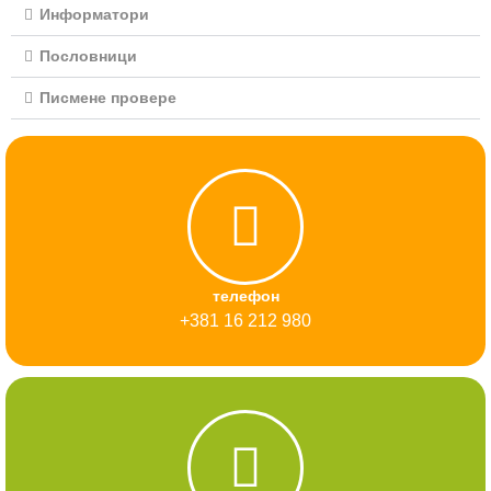
Информатори
Пословници
Писмене провере
телефон
+381 16 212 980