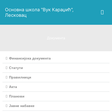
Пређи
Гла
на
Основна школа "Вук Караџић",
садржај
Лесковац
изб
Документа
Финансијска документа
Статути
Правилници
Акта
Планови
Јавне набавке