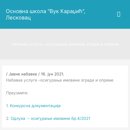
Пређи
Гла
на
Основна школа "Вук Караџић",
садржај
Лесковац
изб
Набавка услуге –осигурања имовине зграде и опреме
/
Јавне набавке
/
16. јун 2021.
Набавка услуге –осигурања имовине зграде и опреме
Преузмите:
1.
Конкурсна документација
2.
Одлука – осигурање имовине бр.4/2021