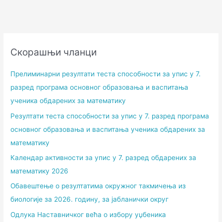
Скорашњи чланци
Прелиминарни резултати теста способности за упис у 7.
разред програма основног образовања и васпитања
ученика обдарених за математику
Резултати теста способности за упис у 7. разред програма
основног образовања и васпитања ученика обдарених за
математику
Календар активности за упис у 7. разред обдарених за
математику 2026
Обавештење о резултатима окружног такмичења из
биологије за 2026. годину, за јабланички округ
Одлука Наставничког већа о избору уџбеника