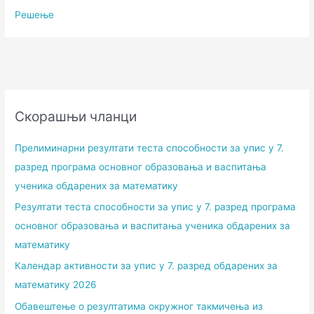
Решење
Скорашњи чланци
Прелиминарни резултати теста способности за упис у 7.
разред програма основног образовања и васпитања
ученика обдарених за математику
Резултати теста способности за упис у 7. разред програма
основног образовања и васпитања ученика обдарених за
математику
Календар активности за упис у 7. разред обдарених за
математику 2026
Обавештење о резултатима окружног такмичења из