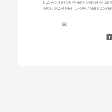
Будимо и даље уз њих! Верујемо да 
себе, родитеље, школу, град и држав
1