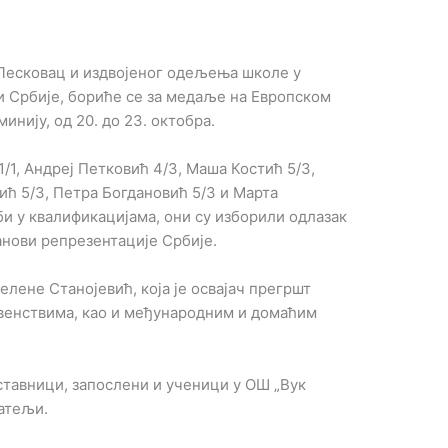
Лесковац и издвојеног одељења школе у
и Србије, бориће се за медаље на Европском
инију, од 20. до 23. октобра.
1, Андреј Петковић 4/3, Маша Костић 5/3,
ић 5/3, Петра Богдановић 5/3 и Марта
би у квалификацијама, они су изборили одлазак
анови репрезентације Србије.
елене Станојевић, која је освајач прегршт
венствима, као и међународним и домаћим
ставници, запослени и ученици у ОШ „Вук
атељи.