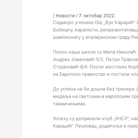
/
Новости
/
7. октобар 2022.
Седморо ученика ОШ „Вук Караџић“ 
Бобишту, каратисти, репрезентативц
шампионату у италијанском граду Рим
Понос наше школе су Мила Николић 1/
Андреа Јовановић 5/3, Петра Трајков
Стојановић 8/4. После жестоких бор
на Европско првенство и постали чл
До успеха не би дошли без тренера Ј
медаља на светским и европским пр
такмичењима.
Успеху су допринели клуб „УНСУ“, на
Караџић“ Лесковац, родитељи и приј