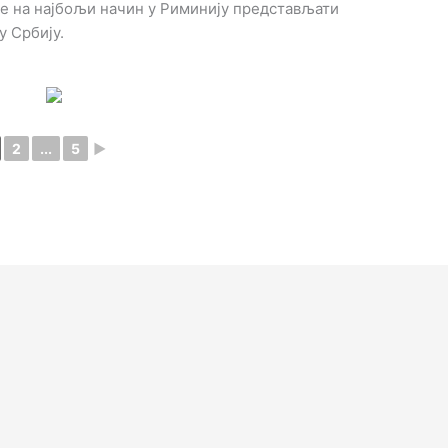
ће на најбољи начин у Риминију представљати
у Србију.
2
...
5
►