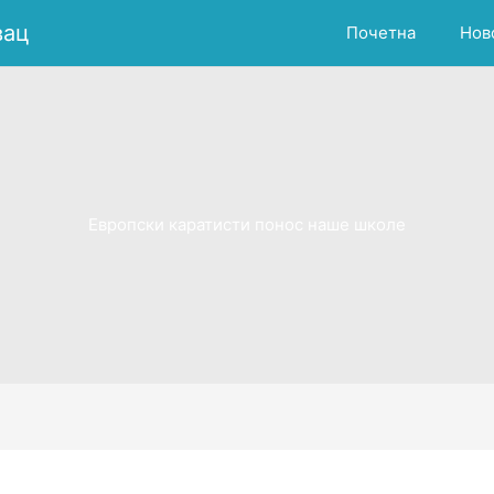
вац
Почетна
Нов
Европски каратисти понос наше школе