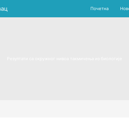
вац
Почетна
Нов
Резултати са окружног нивоа такмичења из биологије