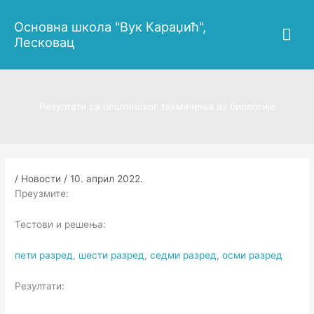
Пређи
Гла
на
Основна школа "Вук Караџић",
садржај
Лесковац
изб
Резултати са општинског такмичења из биологије
/
Новости
/
10. април 2022.
Преузмите:
Тестови и решења:
пети рaзред
,
шести разред
,
седми разред
,
осми разред
Резултати: