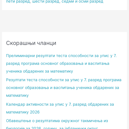
пети разред
,
шести разред
,
с
едми и осми разред
Скорашњи чланци
Прелиминарни резултати теста способности за упис у 7.
разред програма основног образовања и васпитања
ученика обдарених за математику
Резултати теста способности за упис у 7. разред програма
основног образовања и васпитања ученика обдарених за
математику
Календар активности за упис у 7. разред обдарених за
математику 2026
Обавештење о резултатима окружног такмичења из
биологије за 2026. годину, за јабланички округ