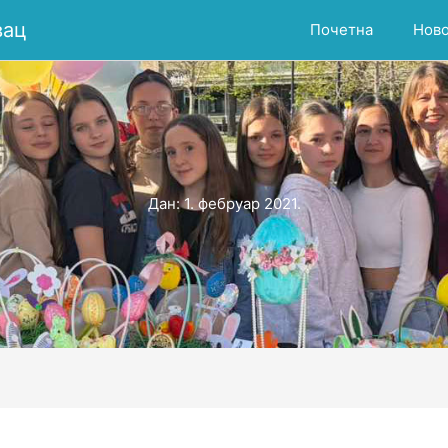
вац
Почетна
Нов
Дан:
1. фебруар 2021.