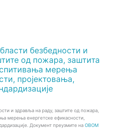
области безбедности и
штите од пожара, заштита
испитивања мерења
сти, пројектовања,
ндардизације
ости и здравља на раду, заштите од пожара,
ања мерења енергетске ефикасности,
дардизације. Документ преузмите на
ОВОМ