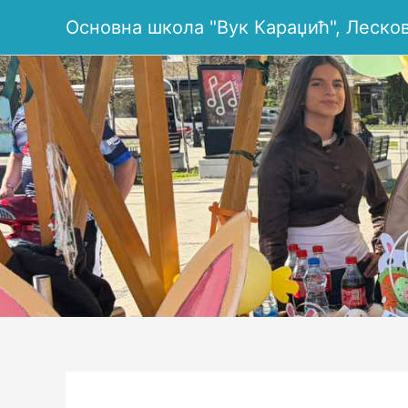
Пређи
Основна школа "Вук Караџић", Леско
на
садржај