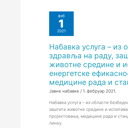
феб
1
2021
Набавка услуга – из 
здравља на раду, за
животне средине и 
енергетске ефикасно
медицине рада и ста
Јавне набавке
/
1. фебруар 2021.
Набавка услуга – из области безбедн
заштита животне средине и испитив
пројектовања, медицине рада и стан
линку.