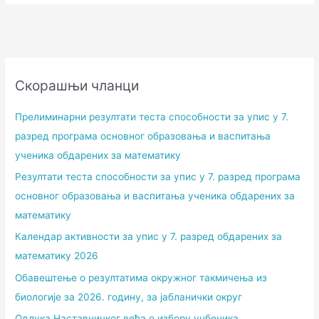
Скорашњи чланци
Прелиминарни резултати теста способности за упис у 7.
разред програма основног образовања и васпитања
ученика обдарених за математику
Резултати теста способности за упис у 7. разред програма
основног образовања и васпитања ученика обдарених за
математику
Календар активности за упис у 7. разред обдарених за
математику 2026
Обавештење о резултатима окружног такмичења из
биологије за 2026. годину, за јабланички округ
Одлука Наставничког већа о избору уџбеника